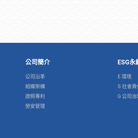
公司簡介
ESG
公司沿革
E 環境
組織架構
S 社會責
證照專利
G 公司治
勞安管理