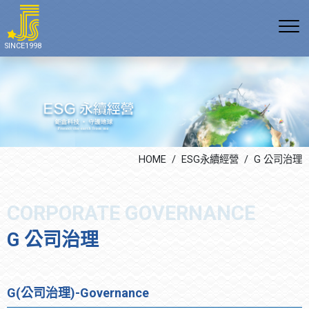
公司沿革
E 環境
空調產品系列(多聯變頻空
無塵室空調
通訊方式
SINCE1998
調、冰水系統、熱泵空調)
組織架構
S 社會責任
上市櫃公司
最新消息
空調工程系列
證照專利
G 公司治理
科技廠辦
生活花絮
無塵室空調系統
勞安管理
公共工程
機電及自動控制系統
學術教育
改善室內空氣品質系統
HOME
ESG永續經營
G 公司治理
飯店餐飲
宗教團體
G 公司治理
G(公司治理)-Governance