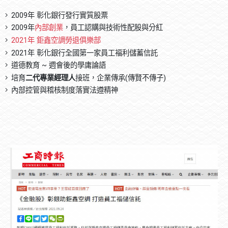
2009年 彰化銀行發行實質股票
2009年
內部創業
，員工認購與技術性配股與分紅
2021年 鉅鑫空調勞退俱樂部
2021年 彰化銀行全國第一家員工褔利儲蓄信託
道德教育 ~ 週會後的學庸論語
培育
二代專業經理人
接班，企業傳承(傳賢不傳子)
內部控管與稽核制度落實法遵精神