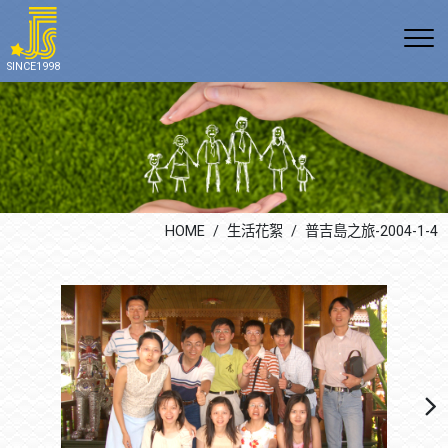
公司沿革
E 環境
空調產品系列(多聯變頻空
無塵室空調
通訊方式
SINCE1998
調、冰水系統、熱泵空調)
組織架構
S 社會責任
上市櫃公司
最新消息
空調工程系列
證照專利
G 公司治理
科技廠辦
生活花絮
無塵室空調系統
勞安管理
公共工程
機電及自動控制系統
學術教育
改善室內空氣品質系統
HOME
生活花絮
普吉島之旅-2004-1-4
飯店餐飲
宗教團體