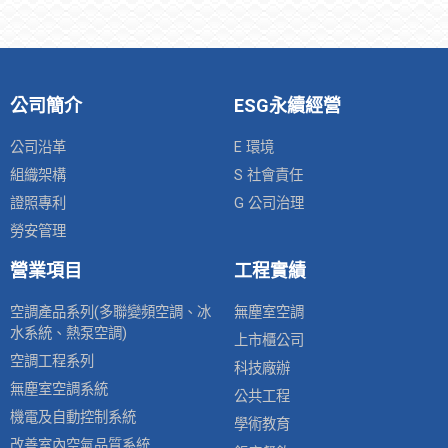
公司簡介
ESG永續經營
公司沿革
E 環境
組織架構
S 社會責任
證照專利
G 公司治理
勞安管理
營業項目
工程實績
空調產品系列(多聯變頻空調、冰
無塵室空調
水系統、熱泵空調)
上市櫃公司
空調工程系列
科技廠辦
無塵室空調系統
公共工程
機電及自動控制系統
學術教育
改善室內空氣品質系統